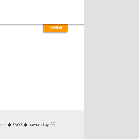
TIENDA
�
�
powered by
ones
FAQ'S